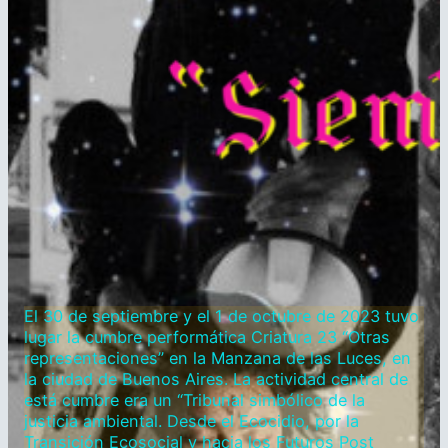
El 30 de septiembre y el 1 de octubre de 2023 tuvo
lugar la cumbre performática Criatura 23 “Otras
representaciones” en la Manzana de las Luces, en
la ciudad de Buenos Aires. La actividad central de
está cumbre era un “Tribunal simbólico de la
justicia ambiental. Desde el Ecocidio, por la
Transición Ecosocial y hacia los Futuros Post