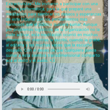
Extractivistas”. Me invitaron a participar con una
lectura performática, para la que preparé una
meditación para sembrar los deseos y esperanzas
de este tribunal con los pensamientos más
hermosos que el público quisiera sumar. Aunque
por problemas logísticos de la organización no la
pude activar, esta meditación ocurrió en muchas
dimensiones: mientras la escribí, cuando la grabé,
al editarla y las muchas veces que la escuché
después. Con el deseo de que cualquiera pueda
sumar a esta siembra transdimensional comparto
acá el texto y el audio. <3