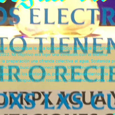
el nombre que le di a los ejercicios que inicié durante mi
022. Mi objetivo era tejer una conexión con el sistema
 la preparación una ofrenda colectiva al agua. Sostenida p
ancestral buscando conectar con los archivos atómicos y
xpansión de los protocolos, prácticas y pensamientos de la
 3 meses después de la residencia, definiéndose como un
S