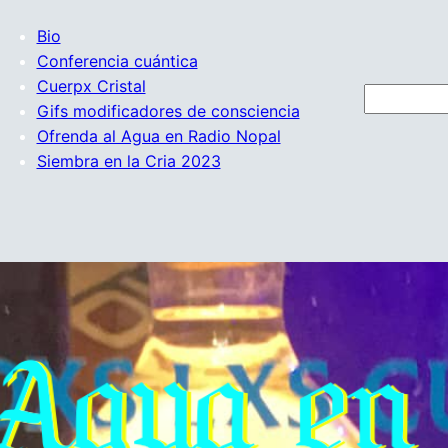
Bio
Conferencia cuántica
Cuerpx Cristal
B
Gifs modificadores de consciencia
u
Ofrenda al Agua en Radio Nopal
s
Siembra en la Cria 2023
c
a
r