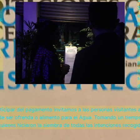
S
e
s
a
p
p
m
G
p
v
s
d
ticipar del pagamento invitamos a las personas visitantes
de ser ofrenda o alimento para el Agua. Tomando un tiempo
ienes hicieron la siembra de todas las intenciones recogi