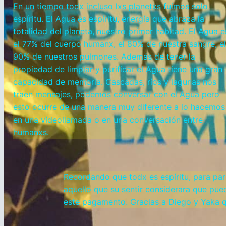
En un tiempo todx incluso lxs planetxs fuimos solo
espíritu. El Agua es espíritu, energía que abraza la
totalidad del planeta, nuestro primer habitad. El Agua e
el 77% del cuerpo humanx, el 80% de nuestra sangre, el
90% de nuestros pulmones. Además de tener la
propiedad de limpiar y purificar el Agua tiene una gran
capacidad de memoria. Cascadas, ríos y lagunas nos
traen mensajes, podemos conversar con el Agua pero
esto ocurre de una manera muy diferente a lo hacemos
en una vídeollamada o en una conversación entre
humanxs.
Recordando que todx es espíritu, para par
aquello que su sentir considerara que pue
este pagamento. Gracias a Diego y Yaka qu