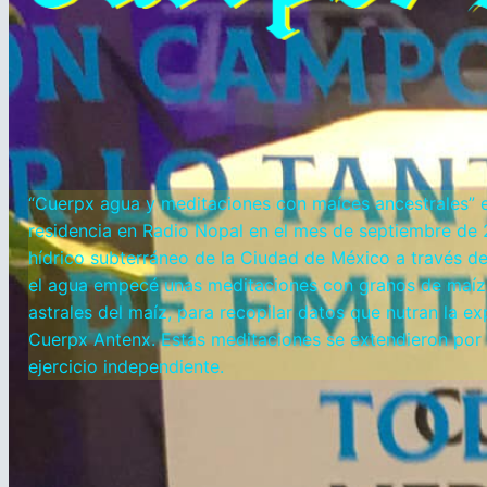
“Cuerpx agua y meditaciones con maíces ancestrales” es 
residencia en Radio Nopal en el mes de septiembre de 2
hídrico subterráneo de la Ciudad de México a través de
el agua empecé unas meditaciones con granos de maíz 
astrales del maíz, para recopilar datos que nutran la e
Cuerpx Antenx. Estas meditaciones se extendieron por
ejercicio independiente.