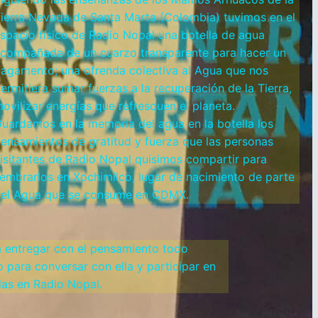
ierra Nevada de Santa Marta (Colombia) tuvimos en el
spacio físico de Radio Nopal una botella de agua
compañada de un cuarzo transparente para hacer un
agamento; una ofrenda colectiva al Agua que nos
ermitiera sumar fuerzas a la recuperación de la Tierra,
ovilizar energías que refresquen el planeta.
uardamos en la memoria del agua en la botella los
ensamientos de gratitud y fuerza que las personas
isitantes de Radio Nopal quisimos compartir para
embrarlos en Xochimilco, lugar de nacimiento de parte
el Agua que se consume en CDMX.
 a entregar con el pensamiento todo
 para conversar con ella y participar en
das en Radio Nopal.